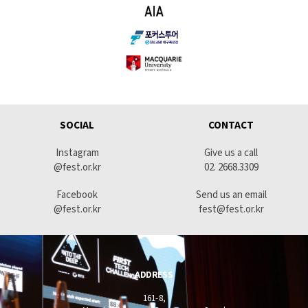
SOCIAL
CONTACT
Instagram
Give us a call
@fest.or.kr
02. 2668.3309
Facebook
Send us an email
@fest.or.kr
fest@fest.or.kr
ADDRESS
161-8,