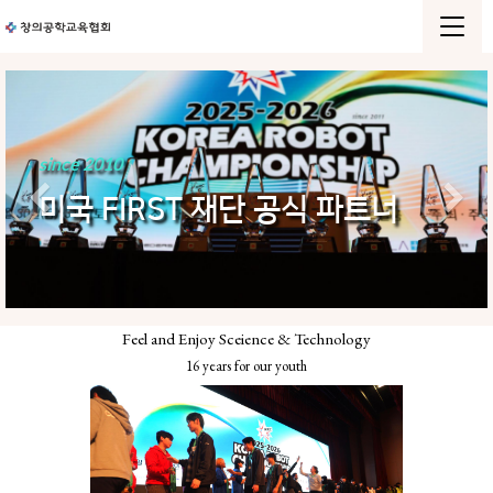
since 2010
Previous
N
미국 FIRST 재단 공식 파트너
Feel and Enjoy Sceience & Technology
16 years for our youth