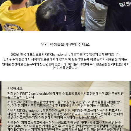
우리 학생들을 후원해 주세요.
2025년 한국 대표팀으로 FIRST Championship에 참가한 FTC 팀장의 감사 편지입니다.
입시위주의 환경에서 세계최대 로봇 대회에 참가하여 실질적인 문제 해결 능력과 세계관을 가지는
인재로 성장하고 있는 우리의 청소년들이 있습니다. 여러분의 후원이 우리 청소년들을 리더십을 가지
는 인재를 만듭니다.
안녕하세요,
저희 팀이 FIRST Championship에 참가할 수 있도록 도와주시고 응원해주신 모든 분들께 진
심으로 감사드립니다.
저희는 2021년 FEST 창의공학협회의 도움으로 창학팀에 선정되어 장학 물품을 지원받았으
며,
이러한 지원 덕분에 저희 팀은 다양한 대회에서 우수한 성적을 거둘 수 있었습니다.
이번 FIRST Championship에 참가하며 느낀 점은, 해외에는 멘토들의 적극적인 피드백과
다양한 스폰서들의 후원이 매우 활발하다는 것이었습니다. 그에 비해 한국은 아직 이런 대회
를 준비하고 참가하기에 여러 면에서 환경이 부족하다는 것을 실감했습니다.
예를 들어, 저희 고등학교에서는 여러 사정으로 인해 공결 처리나 담당 교사 지원을 받을 수
없었습니다. 세계대회 출전 기회를 얻은 후, 저희 팀은 창의공학협회 협회장님의 조언을 받아
가며 100개가 넘는 기업과 장학재단에 후원 요청 메일을 보냈지만, 회신을 받은 곳은 겨우 5